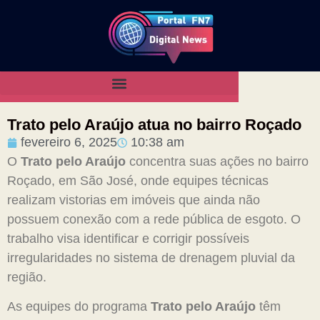
Trato pelo Araújo atua no bairro Roçado
fevereiro 6, 2025
10:38 am
O
Trato pelo Araújo
concentra suas ações no bairro
Roçado, em São José, onde equipes técnicas
realizam vistorias em imóveis que ainda não
possuem conexão com a rede pública de esgoto. O
trabalho visa identificar e corrigir possíveis
irregularidades no sistema de drenagem pluvial da
região.
As equipes do programa
Trato pelo Araújo
têm