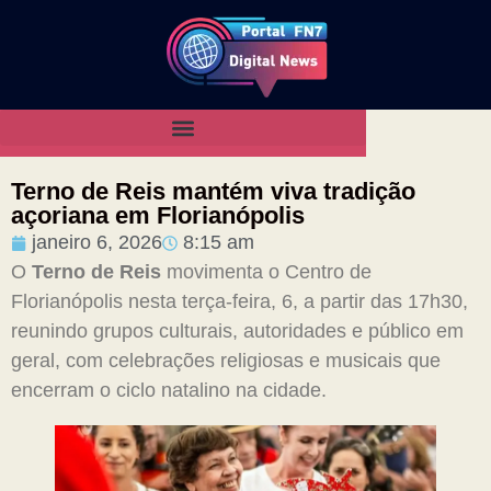
Terno de Reis mantém viva tradição
açoriana em Florianópolis
janeiro 6, 2026
8:15 am
O
Terno de Reis
movimenta o Centro de
Florianópolis nesta terça-feira, 6, a partir das 17h30,
reunindo grupos culturais, autoridades e público em
geral, com celebrações religiosas e musicais que
encerram o ciclo natalino na cidade.