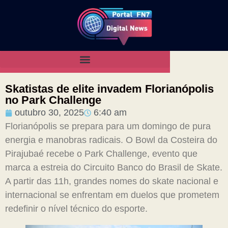
Skatistas de elite invadem Florianópolis
no Park Challenge
outubro 30, 2025
6:40 am
Florianópolis se prepara para um domingo de pura
energia e manobras radicais. O Bowl da Costeira do
Pirajubaé recebe o Park Challenge, evento que
marca a estreia do Circuito Banco do Brasil de Skate.
A partir das 11h, grandes nomes do skate nacional e
internacional se enfrentam em duelos que prometem
redefinir o nível técnico do esporte.