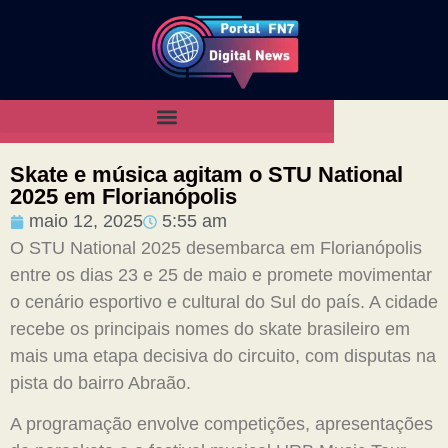
Skate e música agitam o STU National
2025 em Florianópolis
maio 12, 2025
5:55 am
O STU National 2025 desembarca em Florianópolis
entre os dias 23 e 25 de maio e promete movimentar
o cenário esportivo e cultural do Sul do país. A cidade
recebe os principais nomes do skate brasileiro em
mais uma etapa decisiva do circuito, com disputas na
pista do bairro Abraão.
A programação envolve competições, apresentações