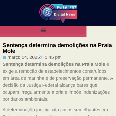
Sentença determina demolições na Praia
Mole
março 14, 2025
1:45 pm
Sentença determina demolições na Praia Mole
e
exige a remoção de estabelecimentos construídos
em área de marinha e de preservação permanente. A
decisão da Justiça Federal alcança bares que
ocupam irregularmente a orla e impõe indenizações
por danos ambientais.
A determinação judicial cita casos semelhantes em