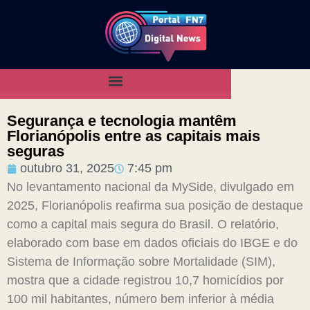
Segurança e tecnologia mantêm
Florianópolis entre as capitais mais
seguras
outubro 31, 2025
7:45 pm
No levantamento nacional da MySide, divulgado em
2025, Florianópolis reafirma sua posição de destaque
como a capital mais segura do Brasil. O relatório,
elaborado com base em dados oficiais do IBGE e do
Sistema de Informação sobre Mortalidade (SIM),
mostra que a cidade registrou 10,7 homicídios por
100 mil habitantes, número bem inferior à média