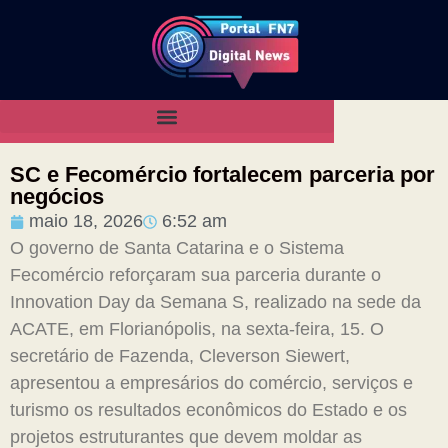
SC e Fecomércio fortalecem parceria por
negócios
maio 18, 2026
6:52 am
O governo de Santa Catarina e o Sistema
Fecomércio reforçaram sua parceria durante o
Innovation Day da Semana S, realizado na sede da
ACATE, em Florianópolis, na sexta-feira, 15. O
secretário de Fazenda, Cleverson Siewert,
apresentou a empresários do comércio, serviços e
turismo os resultados econômicos do Estado e os
projetos estruturantes que devem moldar as