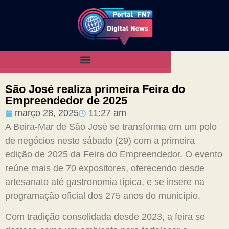
São José realiza primeira Feira do
Empreendedor de 2025
março 28, 2025
11:27 am
A Beira-Mar de São José se transforma em um polo
de negócios neste sábado (29) com a primeira
edição de 2025 da Feira do Empreendedor. O evento
reúne mais de 70 expositores, oferecendo desde
artesanato até gastronomia típica, e se insere na
programação oficial dos 275 anos do município.
Com tradição consolidada desde 2023, a feira se