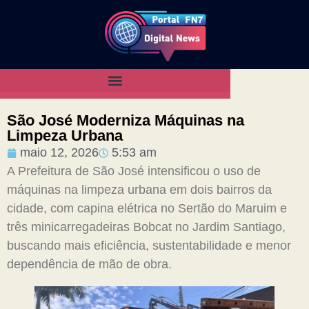
São José Moderniza Máquinas na
Limpeza Urbana
maio 12, 2026
5:53 am
A Prefeitura de São José intensificou o uso de
máquinas na limpeza urbana em dois bairros da
cidade, com capina elétrica no Sertão do Maruim e
três minicarregadeiras Bobcat no Jardim Santiago,
buscando mais eficiência, sustentabilidade e menor
dependência de mão de obra.