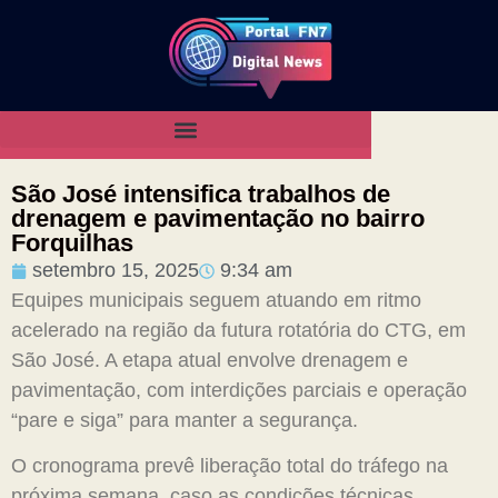
São José intensifica trabalhos de
drenagem e pavimentação no bairro
Forquilhas
setembro 15, 2025
9:34 am
Equipes municipais seguem atuando em ritmo
acelerado na região da futura rotatória do CTG, em
São José. A etapa atual envolve drenagem e
pavimentação, com interdições parciais e operação
“pare e siga” para manter a segurança.
O cronograma prevê liberação total do tráfego na
próxima semana, caso as condições técnicas