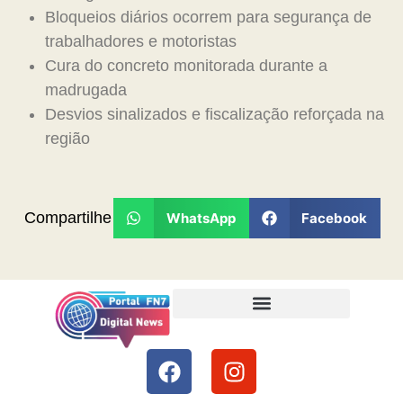
Bloqueios diários ocorrem para segurança de
trabalhadores e motoristas
Cura do concreto monitorada durante a
madrugada
Desvios sinalizados e fiscalização reforçada na
região
Compartilhe
WhatsApp
Facebook
Termos de Uso e Condições
Política de Privacidade