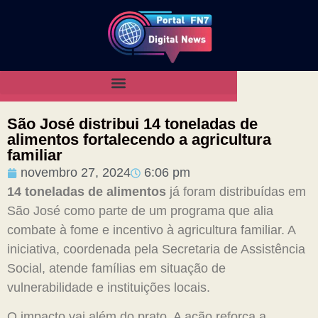
São José distribui 14 toneladas de
alimentos fortalecendo a agricultura
familiar
novembro 27, 2024
6:06 pm
14 toneladas de alimentos
já foram distribuídas em
São José como parte de um programa que alia
combate à fome e incentivo à agricultura familiar. A
iniciativa, coordenada pela Secretaria de Assistência
Social, atende famílias em situação de
vulnerabilidade e instituições locais.
O impacto vai além do prato. A ação reforça a