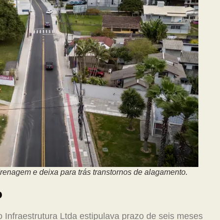
enagem e deixa para trás transtornos de alagamento.
o
Infraestrutura Ltda estipulava prazo de seis meses