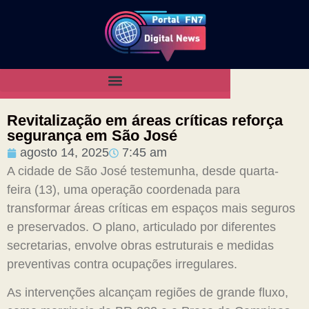
Revitalização em áreas críticas reforça
segurança em São José
agosto 14, 2025
7:45 am
A cidade de São José testemunha, desde quarta-
feira (13), uma operação coordenada para
transformar áreas críticas em espaços mais seguros
e preservados. O plano, articulado por diferentes
secretarias, envolve obras estruturais e medidas
preventivas contra ocupações irregulares.
As intervenções alcançam regiões de grande fluxo,