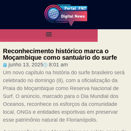
Reconhecimento histórico marca o
Moçambique como santuário do surfe
junho 13, 2025
8:01 am
Um novo capítulo na história do surfe brasileiro será
celebrado no domingo (8), com a oficialização da
Praia do Moçambique como Reserva Nacional de
Surf. O anúncio, marcado para o Dia Mundial dos
Oceanos, reconhece os esforços da comunidade
local, ONGs e entidades esportivas em preservar
esse patrimônio natural de Florianópolis.