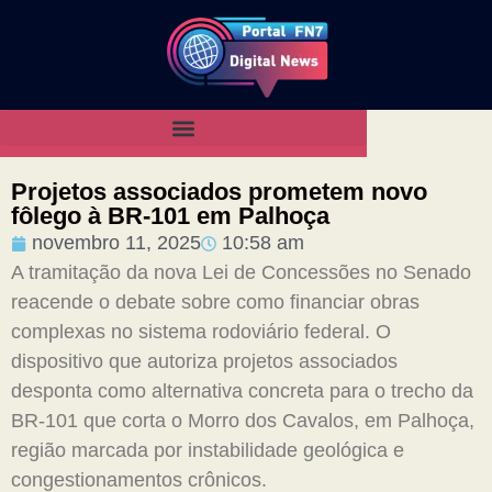
Projetos associados prometem novo
fôlego à BR-101 em Palhoça
novembro 11, 2025
10:58 am
A tramitação da nova Lei de Concessões no Senado
reacende o debate sobre como financiar obras
complexas no sistema rodoviário federal. O
dispositivo que autoriza projetos associados
desponta como alternativa concreta para o trecho da
BR-101 que corta o Morro dos Cavalos, em Palhoça,
região marcada por instabilidade geológica e
congestionamentos crônicos.