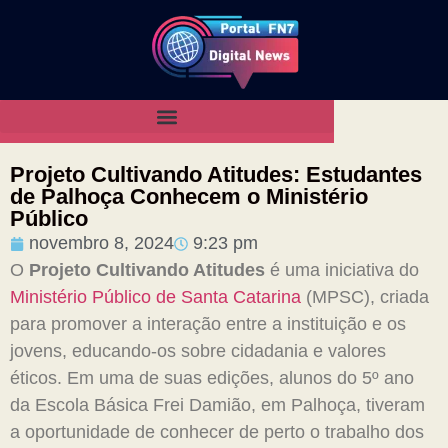
Projeto Cultivando Atitudes: Estudantes
de Palhoça Conhecem o Ministério
Público
novembro 8, 2024
9:23 pm
O
Projeto Cultivando Atitudes
é uma iniciativa do
Ministério Público de Santa Catarina
(MPSC), criada
para promover a interação entre a instituição e os
jovens, educando-os sobre cidadania e valores
éticos. Em uma de suas edições, alunos do 5º ano
da Escola Básica Frei Damião, em Palhoça, tiveram
a oportunidade de conhecer de perto o trabalho dos