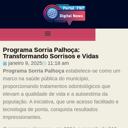
Programa Sorria Palhoça:
Transformando Sorrisos e Vidas
janeiro 9, 2025
11:18 am
Programa Sorria Palhoça
estabelece-se como um
marco na saúde pública do município,
proporcionando tratamentos odontológicos que
elevam a qualidade de vida e a autoestima da
população. A iniciativa, que une acesso facilitado e
tecnologia de ponta, conquista resultados
impressionantes.