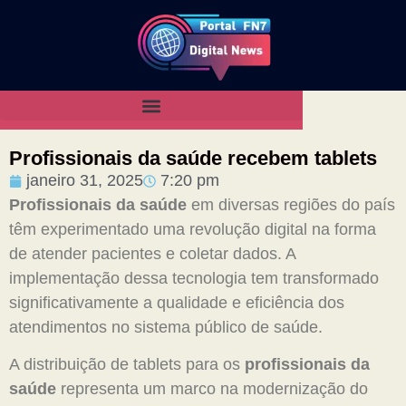
Profissionais da saúde recebem tablets
janeiro 31, 2025
7:20 pm
Profissionais da saúde
em diversas regiões do país
têm experimentado uma revolução digital na forma
de atender pacientes e coletar dados. A
implementação dessa tecnologia tem transformado
significativamente a qualidade e eficiência dos
atendimentos no sistema público de saúde.
A distribuição de tablets para os
profissionais da
saúde
representa um marco na modernização do