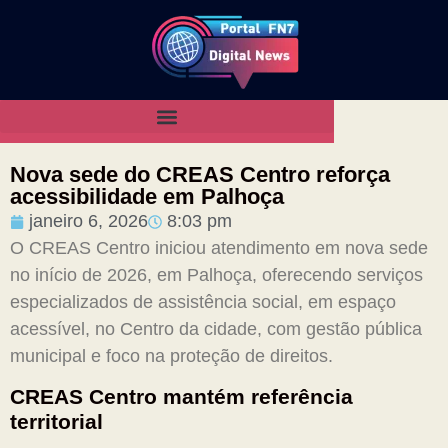
Nova sede do CREAS Centro reforça
acessibilidade em Palhoça
janeiro 6, 2026
8:03 pm
O CREAS Centro iniciou atendimento em nova sede
no início de 2026, em Palhoça, oferecendo serviços
especializados de assistência social, em espaço
acessível, no Centro da cidade, com gestão pública
municipal e foco na proteção de direitos.
CREAS Centro mantém referência
territorial