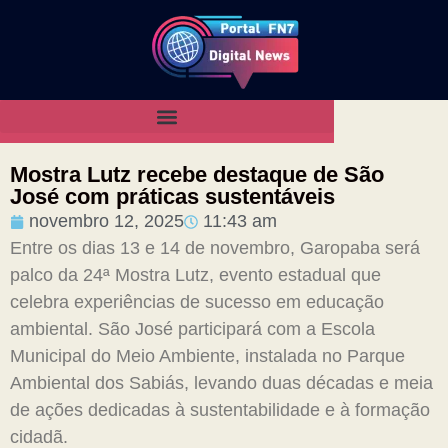
Mostra Lutz recebe destaque de São
José com práticas sustentáveis
novembro 12, 2025
11:43 am
Entre os dias 13 e 14 de novembro, Garopaba será
palco da 24ª Mostra Lutz, evento estadual que
celebra experiências de sucesso em educação
ambiental. São José participará com a Escola
Municipal do Meio Ambiente, instalada no Parque
Ambiental dos Sabiás, levando duas décadas e meia
de ações dedicadas à sustentabilidade e à formação
cidadã.