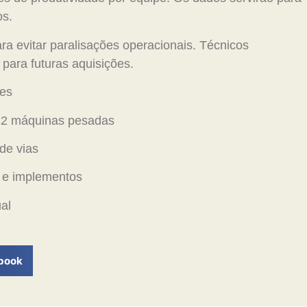
os.
a evitar paralisações operacionais. Técnicos
ra futuras aquisições.
ões
 12 máquinas pesadas
de vias
 e implementos
al
book