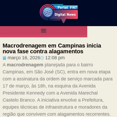
Macrodrenagem em Campinas inicia
nova fase contra alagamentos
março 16, 2026
12:08 pm
A
macrodrenagem
planejada para o bairro
Campinas, em São José (SC), entra em nova etapa
com a assinatura da ordem de serviço marcada para
17 de março, às 18h, na esquina da Avenida
Presidente Kennedy com a Avenida Marechal
Castelo Branco. A iniciativa envolve a Prefeitura,
equipes técnicas de infraestrutura e moradores da
região que convivem com alagamentos recorrentes.