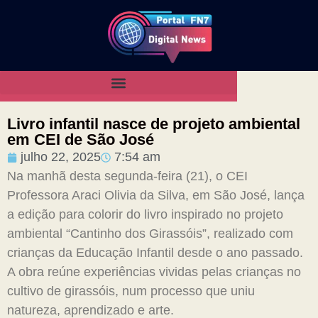
Livro infantil nasce de projeto ambiental
em CEI de São José
julho 22, 2025
7:54 am
Na manhã desta segunda-feira (21), o CEI
Professora Araci Olivia da Silva, em São José, lança
a edição para colorir do livro inspirado no projeto
ambiental “Cantinho dos Girassóis”, realizado com
crianças da Educação Infantil desde o ano passado.
A obra reúne experiências vividas pelas crianças no
cultivo de girassóis, num processo que uniu
natureza, aprendizado e arte.