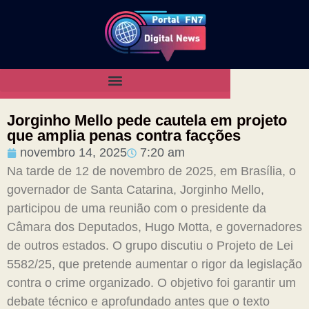
Jorginho Mello pede cautela em projeto
que amplia penas contra facções
novembro 14, 2025
7:20 am
Na tarde de 12 de novembro de 2025, em Brasília, o
governador de Santa Catarina, Jorginho Mello,
participou de uma reunião com o presidente da
Câmara dos Deputados, Hugo Motta, e governadores
de outros estados. O grupo discutiu o Projeto de Lei
5582/25, que pretende aumentar o rigor da legislação
contra o crime organizado. O objetivo foi garantir um
debate técnico e aprofundado antes que o texto