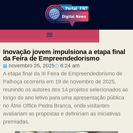
Inovação jovem impulsiona a etapa final
da Feira de Empreendedorismo
novembro 25, 2025
6:24 am
A etapa final da III Feira de Empreendedorismo de
Palhoça ocorreria em 19 de novembro de 2025,
reunindo os autores dos 14 projetos selecionados ao
longo do ano letivo para uma apresentação pública
no Átrio Office Pedra Branca, onde visitantes
avaliariam as propostas e definiríam as iniciativas
premiadas.