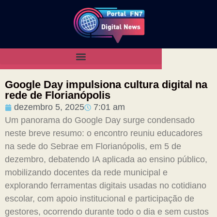
Google Day impulsiona cultura digital na
rede de Florianópolis
dezembro 5, 2025
7:01 am
Um panorama do Google Day surge condensado
neste breve resumo: o encontro reuniu educadores
na sede do Sebrae em Florianópolis, em 5 de
dezembro, debatendo IA aplicada ao ensino público,
mobilizando docentes da rede municipal e
explorando ferramentas digitais usadas no cotidiano
escolar, com apoio institucional e participação de
gestores, ocorrendo durante todo o dia e sem custos