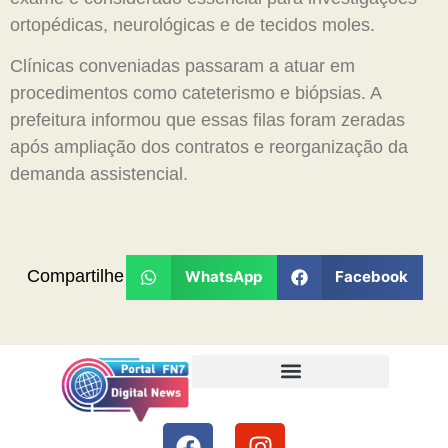
ortopédicas, neurológicas e de tecidos moles.
Clínicas conveniadas passaram a atuar em
procedimentos como cateterismo e biópsias. A
prefeitura informou que essas filas foram zeradas
após ampliação dos contratos e reorganização da
demanda assistencial.
Compartilhe
WhatsApp
Facebook
Termos de Uso e Condições
Política de Privacidade