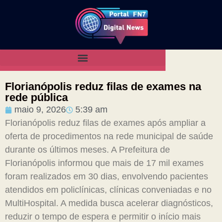
Florianópolis reduz filas de exames na
rede pública
maio 9, 2026
5:39 am
Florianópolis reduz filas de exames após ampliar a
oferta de procedimentos na rede municipal de saúde
durante os últimos meses. A Prefeitura de
Florianópolis informou que mais de 17 mil exames
foram realizados em 30 dias, envolvendo pacientes
atendidos em policlínicas, clínicas conveniadas e no
MultiHospital. A medida busca acelerar diagnósticos,
reduzir o tempo de espera e permitir o início mais