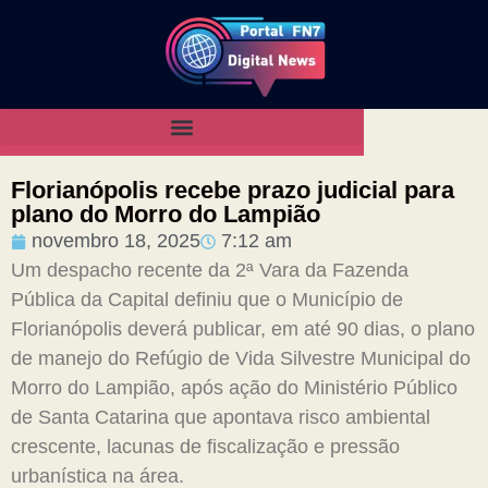
Florianópolis recebe prazo judicial para
plano do Morro do Lampião
novembro 18, 2025
7:12 am
Um despacho recente da 2ª Vara da Fazenda
Pública da Capital definiu que o Município de
Florianópolis deverá publicar, em até 90 dias, o plano
de manejo do Refúgio de Vida Silvestre Municipal do
Morro do Lampião, após ação do Ministério Público
de Santa Catarina que apontava risco ambiental
crescente, lacunas de fiscalização e pressão
urbanística na área.