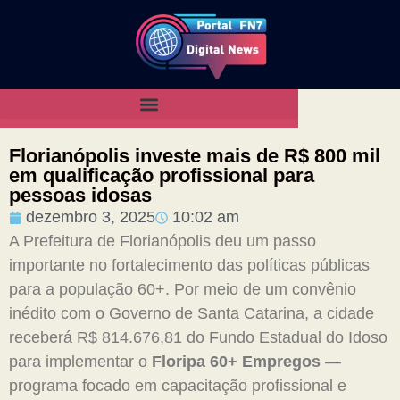
Florianópolis investe mais de R$ 800 mil
em qualificação profissional para
pessoas idosas
dezembro 3, 2025
10:02 am
A Prefeitura de Florianópolis deu um passo
importante no fortalecimento das políticas públicas
para a população 60+. Por meio de um convênio
inédito com o Governo de Santa Catarina, a cidade
receberá R$ 814.676,81 do Fundo Estadual do Idoso
para implementar o
Floripa 60+ Empregos
—
programa focado em capacitação profissional e