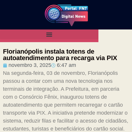
Florianópolis instala totens de
autoatendimento para recarga via PIX
novembro 3, 2025
6:47 am
Na segunda-feira, 03 de novembro, Florianópolis
passou a contar com uma nova tecnologia nos
terminais de integração. A Prefeitura, em parceria
com o Consórcio Fênix, inaugurou totens de
autoatendimento que permitem recarregar o cartão
transporte via PIX. A iniciativa pretende modernizar o
sistema, reduzir filas e facilitar o acesso de cidadãos,
estudantes, turistas e beneficiários do cartão social.