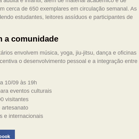
a adulta e infantil, além de material acadêmico e de
com cerca de 650 exemplares em circulação semanal. As
endo estudantes, leitores assíduos e participantes de
em a comunidade
tários envolvem música, yoga, jiu-jitsu, dança e oficinas
incentiva o desenvolvimento pessoal e a integração entre
a 10/09 às 19h
para eventos culturais
0 visitantes
 artesanato
s e internacionais
book