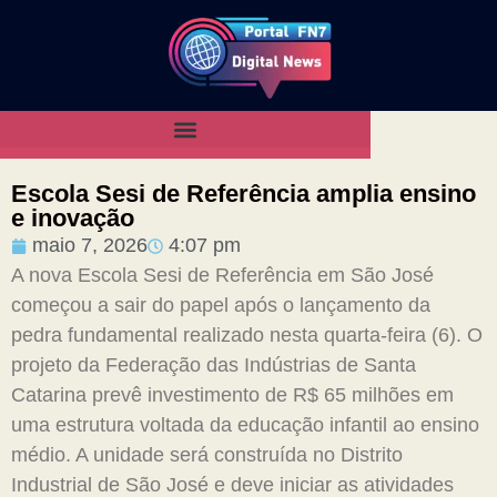
Escola Sesi de Referência amplia ensino
e inovação
maio 7, 2026
4:07 pm
A nova Escola Sesi de Referência em São José
começou a sair do papel após o lançamento da
pedra fundamental realizado nesta quarta-feira (6). O
projeto da Federação das Indústrias de Santa
Catarina prevê investimento de R$ 65 milhões em
uma estrutura voltada da educação infantil ao ensino
médio. A unidade será construída no Distrito
Industrial de São José e deve iniciar as atividades