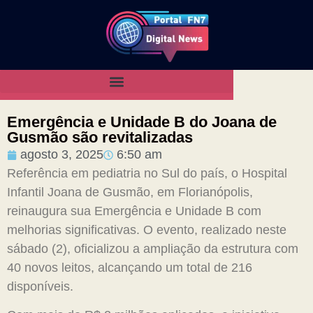
Emergência e Unidade B do Joana de
Gusmão são revitalizadas
agosto 3, 2025
6:50 am
Referência em pediatria no Sul do país, o Hospital
Infantil Joana de Gusmão, em Florianópolis,
reinaugura sua Emergência e Unidade B com
melhorias significativas. O evento, realizado neste
sábado (2), oficializou a ampliação da estrutura com
40 novos leitos, alcançando um total de 216
disponíveis.