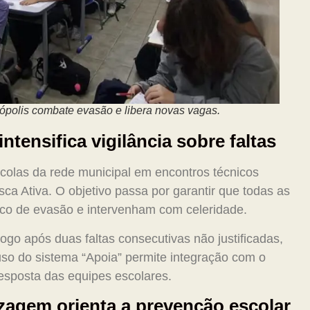
nópolis combate evasão e libera novas vagas.
ntensifica vigilância sobre faltas
colas da rede municipal em encontros técnicos
ca Ativa. O objetivo passa por garantir que todas as
co de evasão e intervenham com celeridade.
logo após duas faltas consecutivas não justificadas,
so do sistema “Apoia” permite integração com o
resposta das equipes escolares.
zagem orienta a prevenção escolar