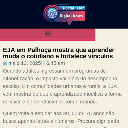
EJA em Palhoça mostra que aprender
muda o cotidiano e fortalece vínculos
maio 13, 2025
6:45 am
Quando adultos ingressam em programas de
alfabetização, o impacto vai além do desempenho
escolar. Em comunidades urbanas e rurais, a EJA
vem mostrando que o aprendizado modifica a forma
de viver e de se relacionar com o mundo.
Quem volta a estudar aos 30, 50 ou 70 anos não
busca apenas letras e números. Procura dignidade,