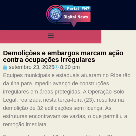
Demolições e embargos marcam ação
contra ocupações irregulares
setembro 23, 2025
8:20 pm
Equipes municipais e estaduais atuaram no Ribeirão
da Ilha para impedir avanço de construções
irregulares em áreas protegidas. A Operação Solo
Legal, realizada nesta terça-feira (23), resultou na
demolição de 32 edificações sem licença. As
estruturas encontravam-se vazias, o que permitiu a
remoção imediata.