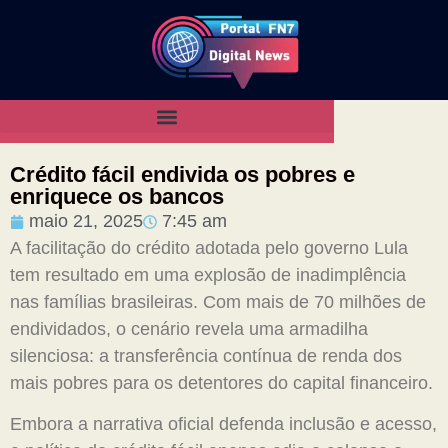
Crédito fácil endivida os pobres e
enriquece os bancos
maio 21, 2025
7:45 am
A facilitação do crédito adotada pelo governo Lula
tem resultado em uma explosão de inadimplência
nas famílias brasileiras. Com mais de 70 milhões de
endividados, o cenário revela uma armadilha
silenciosa: a transferência contínua de renda dos
mais pobres para os detentores do capital financeiro.
Embora a narrativa oficial defenda inclusão e acesso,