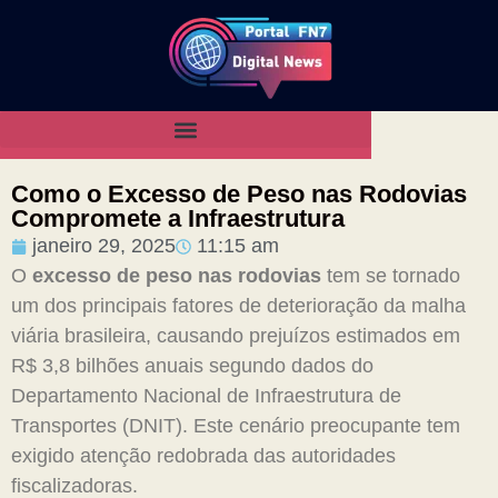
Como o Excesso de Peso nas Rodovias
Compromete a Infraestrutura
janeiro 29, 2025
11:15 am
O
excesso de peso nas rodovias
tem se tornado
um dos principais fatores de deterioração da malha
viária brasileira, causando prejuízos estimados em
R$ 3,8 bilhões anuais segundo dados do
Departamento Nacional de Infraestrutura de
Transportes (DNIT). Este cenário preocupante tem
exigido atenção redobrada das autoridades
fiscalizadoras.