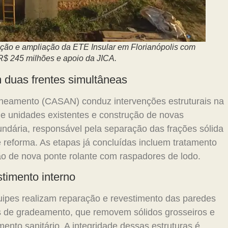
ão e ampliação da ETE Insular em Florianópolis com
R$ 245 milhões e apoio da JICA.
duas frentes simultâneas
eamento (CASAN) conduz intervenções estruturais na
 unidades existentes e construção de novas
ndária, responsável pela separação das frações sólida
de reforma. As etapas já concluídas incluem tratamento
ção de nova ponte rolante com raspadores de lodo.
timento interno
quipes realizam reparação e revestimento das paredes
as de gradeamento, que removem sólidos grosseiros e
mento sanitário. A integridade dessas estruturas é