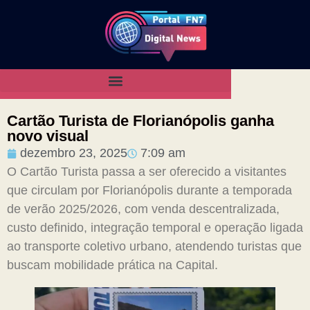
Cartão Turista de Florianópolis ganha
novo visual
dezembro 23, 2025
7:09 am
O Cartão Turista passa a ser oferecido a visitantes
que circulam por Florianópolis durante a temporada
de verão 2025/2026, com venda descentralizada,
custo definido, integração temporal e operação ligada
ao transporte coletivo urbano, atendendo turistas que
buscam mobilidade prática na Capital.