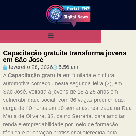
Capacitação gratuita transforma jovens
em São José
fevereiro 28, 2026
5:56 am
A
Capacitação gratuita
em funilaria e pintura
automotiva começou nesta segunda-feira (2), em
São José, voltada a jovens de 18 a 25 anos em
vulnerabilidade social, com 36 vagas preenchidas,
carga de 40 horas em 10 semanas, realizada na Rua
Maria de Oliveira, 32, bairro Serraria, para ampliar
renda e empregabilidade por meio de formação
técnica e orientação profissional oferecida pela