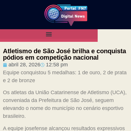
Atletismo de São José brilha e conquista
pódios em competição nacional
abril 28, 2026
12:58 pm
Equipe conquistou 5 medalhas: 1 de ouro, 2 de prata
e 2 de bronze
Os atletas da União Catarinense de Atletismo (UCA),
conveniada da Prefeitura de São José, seguem
elevando o nome do município no cenário esportivo
brasileiro.
A equipe josefense alcançou resultados expressivos